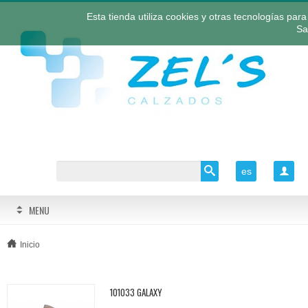
Esta tienda utiliza cookies y otras tecnologías pa
Sa
es

MENU
Inicio
101033 GALAXY