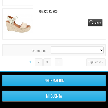
702220 CUSCO
Vista
Ordenar por
1
2
3
...
8
Siguiente »
INFORMACIÓN
MI CUENTA