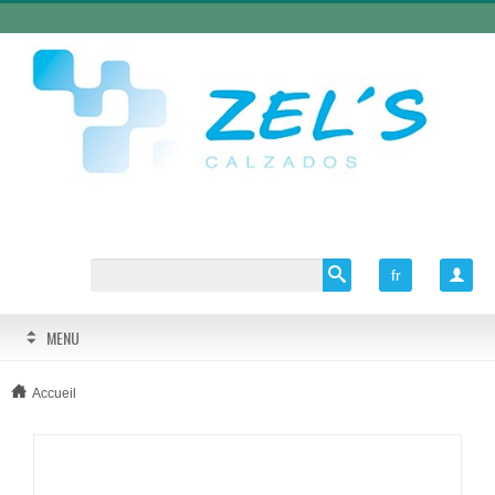
fr

MENU
Accueil