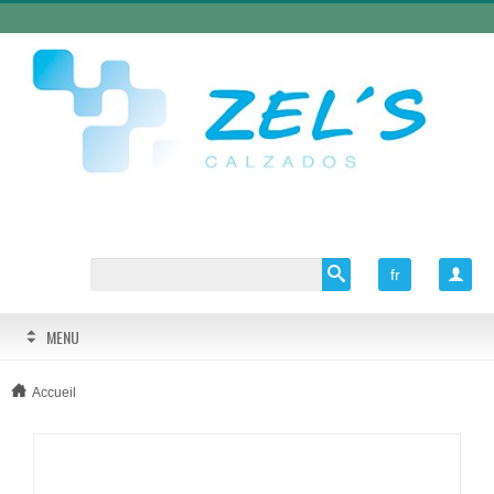
fr

MENU
Accueil