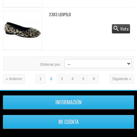
2383 LEOPELO
Vista
Ordenar por
« Anterior
1
2
3
4
5
6
Siguiente »
INFORMACIÓN
MI CUENTA