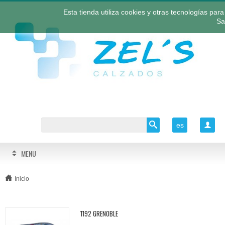
Esta tienda utiliza cookies y otras tecnologías pa
Sa
es

MENU
Inicio
1192 GRENOBLE