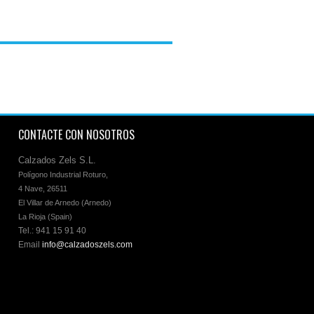
COR
CONTACTE CON NOSOTROS
Calzados Zels S.L.
Polígono Industrial Roturo, 

4 Nave, 26511 

El Villar de Arnedo (Arnedo)

La Rioja (Spain)
Tel.: 941 15 91 40
Email
info@calzadoszels.com