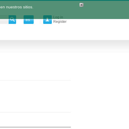
en nuestros sitios.
Log in
es

Register