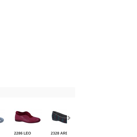
2286 LEO
2328 ARDILLA
2340 GALA
2371 