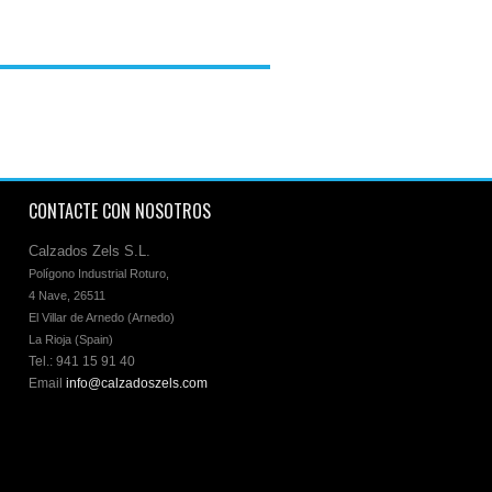
COR
CONTACTE CON NOSOTROS
Calzados Zels S.L.
Polígono Industrial Roturo, 

4 Nave, 26511 

El Villar de Arnedo (Arnedo)

La Rioja (Spain)
Tel.: 941 15 91 40
Email
info@calzadoszels.com