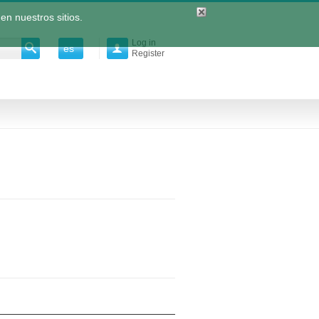
en nuestros sitios.
Log in
es

Register