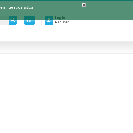
en nuestros sitios.
Log in
es

Register