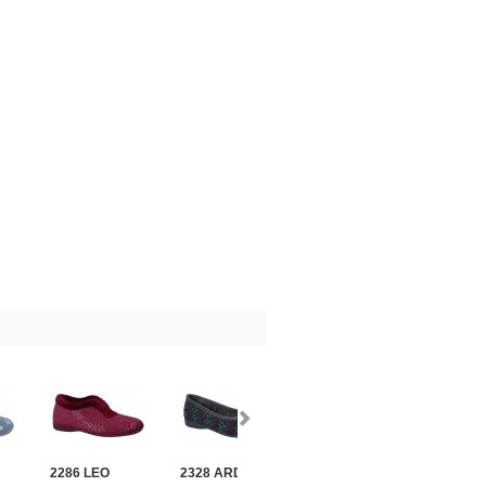
2286 LEO
2328 ARDILLA
2340 GALA
2371 