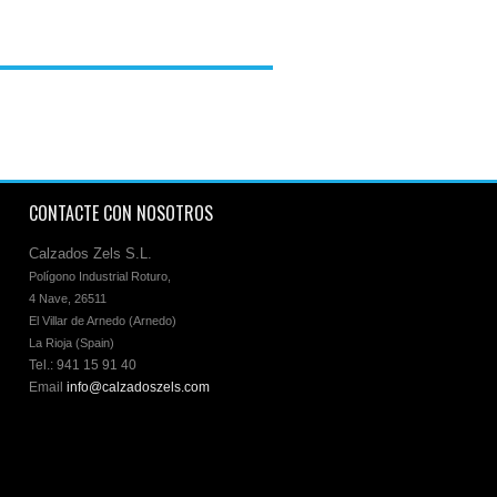
COR
CONTACTE CON NOSOTROS
Calzados Zels S.L.
Polígono Industrial Roturo, 

4 Nave, 26511 

El Villar de Arnedo (Arnedo)

La Rioja (Spain)
Tel.: 941 15 91 40
Email
info@calzadoszels.com